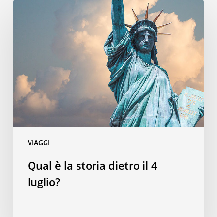
Qual
è
la
storia
dietro
il
4
luglio?
VIAGGI
Qual è la storia dietro il 4
luglio?