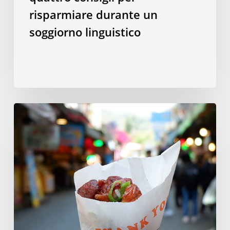
risparmiare durante un
soggiorno linguistico
10
piatti
taiwanesi
da
provare
a
Taipei