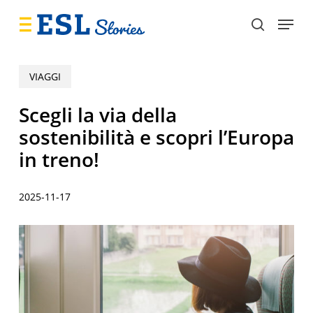
Skip
Menu
to
search
main
content
VIAGGI
Scegli la via della
sostenibilità e scopri l’Europa
in treno!
2025-11-17