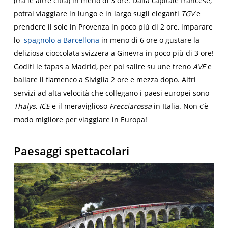
(tra le altre città) in meno di 3 ore. Dalla capitale francese,
potrai viaggiare in lungo e in largo sugli eleganti
TGV
e
prendere il sole in Provenza in poco più di 2 ore, imparare
lo
spagnolo a Barcellona
in meno di 6 ore o gustare la
deliziosa cioccolata svizzera a Ginevra in poco più di 3 ore!
Goditi le tapas a Madrid, per poi salire su une treno
AVE
e
ballare il flamenco a Siviglia 2 ore e mezza dopo. Altri
servizi ad alta velocità che collegano i paesi europei sono
Thalys
,
ICE
e il meraviglioso
Frecciarossa
in Italia. Non c’è
modo migliore per viaggiare in Europa!
Paesaggi spettacolari