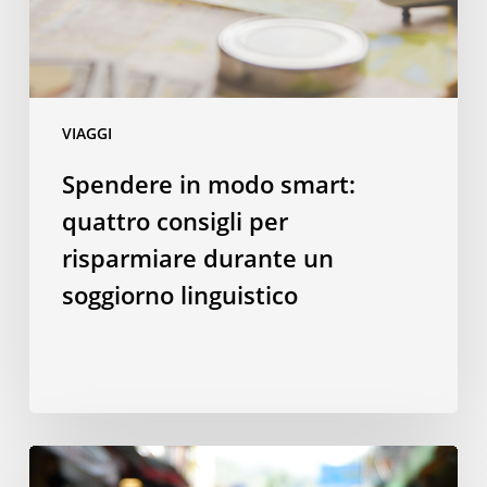
risparmiare
durante
un
soggiorno
VIAGGI
linguistico
Spendere in modo smart:
quattro consigli per
risparmiare durante un
soggiorno linguistico
10
piatti