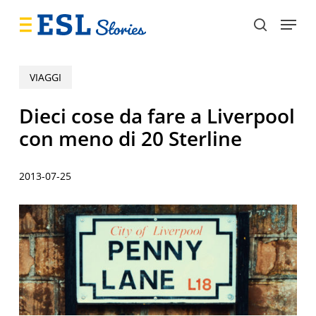
Skip
Menu
to
search
main
content
VIAGGI
Dieci cose da fare a Liverpool
con meno di 20 Sterline
2013-07-25