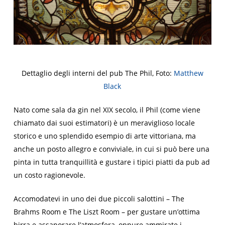
Dettaglio degli interni del pub The Phil, Foto:
Matthew
Black
Nato come sala da gin nel XIX secolo, il Phil (come viene
chiamato dai suoi estimatori) è un meraviglioso locale
storico e uno splendido esempio di arte vittoriana, ma
anche un posto allegro e conviviale, in cui si può bere una
pinta in tutta tranquillità e gustare i tipici piatti da pub ad
un costo ragionevole.
Accomodatevi in uno dei due piccoli salottini –
The
Brahms
Room
e
The Liszt
Room
– per gustare un’ottima
birra e assaporare l’atmosfera, oppure ammirate i