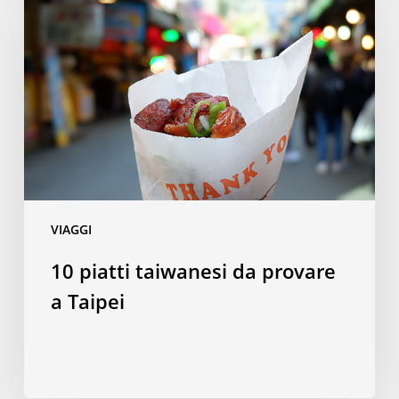
taiwanesi
da
provare
a
Taipei
VIAGGI
10 piatti taiwanesi da provare
a Taipei