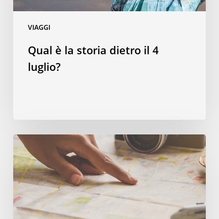
VIAGGI
Qual è la storia dietro il 4
luglio?
Spendere
in
modo
smart:
quattro
consigli
per