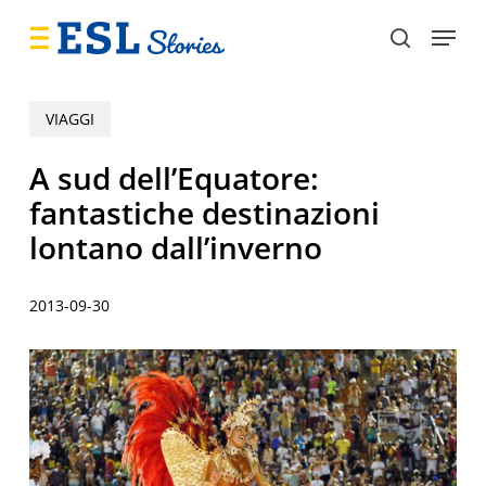
Skip
Menu
to
search
main
content
VIAGGI
A sud dell’Equatore:
fantastiche destinazioni
lontano dall’inverno
2013-09-30