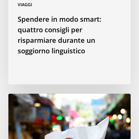
VIAGGI
linguistico
Spendere in modo smart:
quattro consigli per
risparmiare durante un
soggiorno linguistico
10
piatti
taiwanesi
da
provare
a