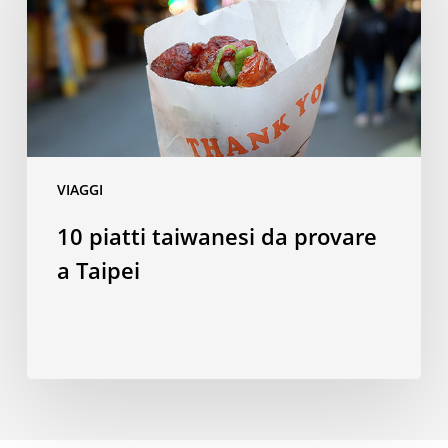
provare
a
Taipei
VIAGGI
10 piatti taiwanesi da provare
a Taipei