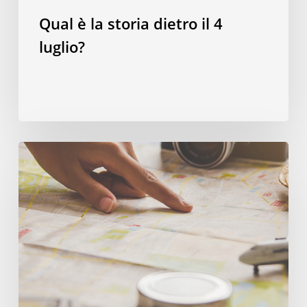
Qual è la storia dietro il 4
luglio?
Spendere
in
modo
smart:
quattro
consigli
per
risparmiare
durante