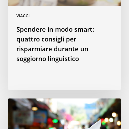
un
soggiorno
VIAGGI
linguistico
Spendere in modo smart:
quattro consigli per
risparmiare durante un
soggiorno linguistico
10
piatti
taiwanesi
da