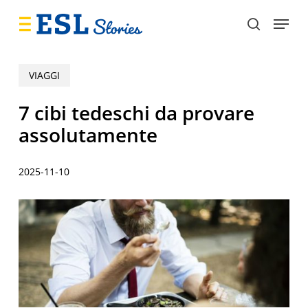
Skip
Menu
to
search
main
content
VIAGGI
7 cibi tedeschi da provare
assolutamente
2025-11-10