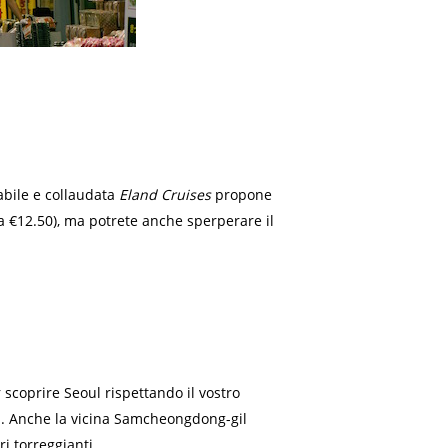
abile e collaudata
Eland Cruises
propone
a €12.50), ma potrete anche sperperare il
 scoprire Seoul rispettando il vostro
ti. Anche la vicina Samcheongdong-gil
i torreggianti.