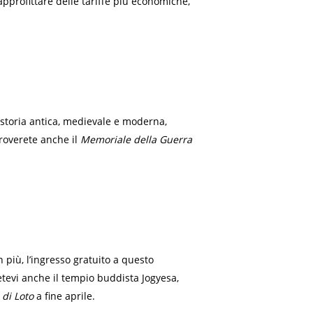
pprofittare delle tariffe più economiche,
 storia antica, medievale e moderna,
troverete anche il
Memoriale della Guerra
 più, l’ingresso gratuito a questo
etevi anche il tempio buddista Jogyesa,
 di Loto
a fine aprile.