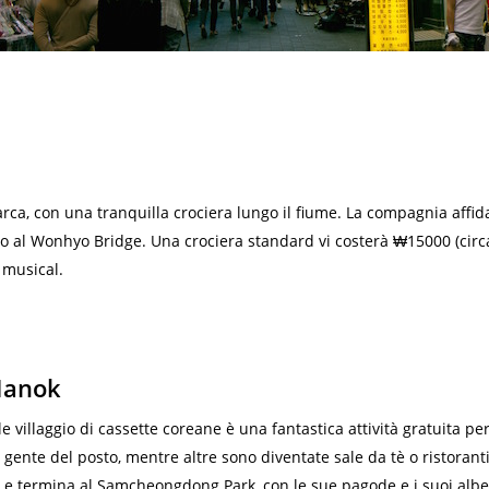
rca, con una tranquilla crociera lungo il fiume. La compagnia affid
o al Wonhyo Bridge. Una crociera standard vi costerà ₩15000 (circ
 musical.
 Hanok
 villaggio di cassette coreane è una fantastica attività gratuita per
 gente del posto, mentre altre sono diventate sale da tè o ristoran
i e termina al Samcheongdong Park, con le sue pagode e i suoi alber