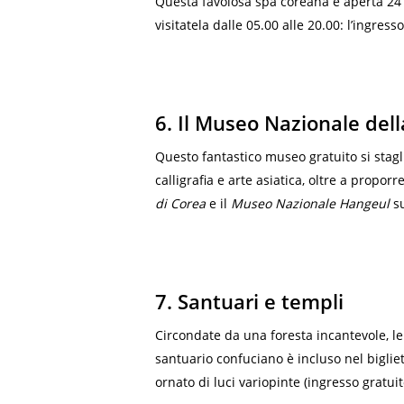
Questa favolosa spa coreana è aperta 24 o
visitatela dalle 05.00 alle 20.00: l’ingress
6. Il Museo Nazionale del
Questo fantastico museo gratuito si stagl
calligrafia e arte asiatica, oltre a prop
di Corea
e il
Museo Nazionale Hangeul
su
7. Santuari e templi
Circondate da una foresta incantevole, le
santuario confuciano è incluso nel biglie
ornato di luci variopinte (ingresso gratu