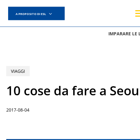
Skip
to
A PROPOSITO DI ESL
main
content
IMPARARE LE 
VIAGGI
10 cose da fare a Seo
2017-08-04