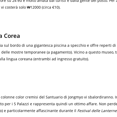
re su 24 ed è molto amata dai turisti e dalla gente del posto. Per a
o vi costerà solo ₩12000 (circa €10).
la Corea
ia sul bordo di una gigantesca piscina a specchio e offre reperti di
orre delle mostre temporanee (a pagamento). Vicino a questo museo, 
lla lingua coreana (entrambi ad ingresso gratuito).
 colonne color cremisi del Santuario di Jongmyo vi sbalordiranno. In
tto per i 5 Palazzi e rappresenta quindi un ottimo affare. Non perd
ito) e particolarmente affascinante durante il
Festival delle Lanterne