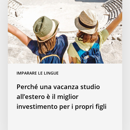
vacanza
studio
all’estero
è
il
miglior
investimento
per
i
IMPARARE LE LINGUE
propri
figli
Perché una vacanza studio
all’estero è il miglior
investimento per i propri figli