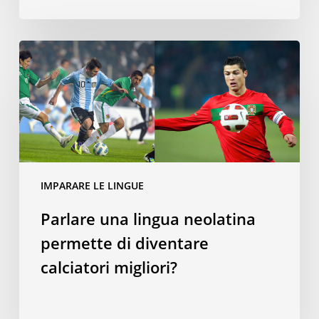
Parlare
una
lingua
neolatina
permette
di
diventare
calciatori
IMPARARE LE LINGUE
migliori?
Parlare una lingua neolatina
permette di diventare
calciatori migliori?