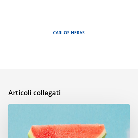
CARLOS HERAS
Articoli collegati
Vocabolario
estivo:
le
parole