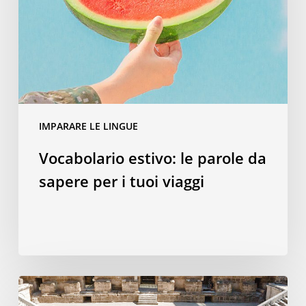
da
sapere
per
i
tuoi
viaggi
IMPARARE LE LINGUE
Vocabolario estivo: le parole da
sapere per i tuoi viaggi
Perché
una