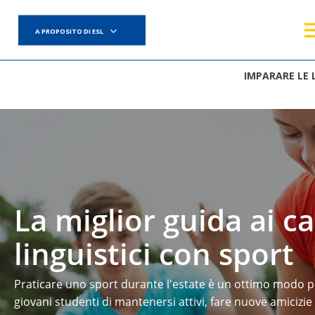
Skip
to
A PROPOSITO DI ESL
main
content
IMPARARE LE 
La miglior guida ai c
linguistici con sport
Praticare uno sport durante l'estate è un ottimo modo p
Hit enter to search or ESC to close
giovani studenti di mantenersi attivi, fare nuove amicizie