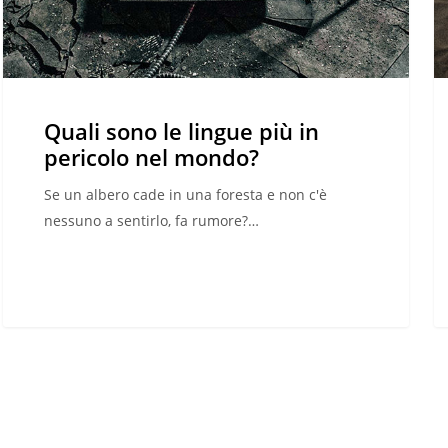
nel
m
mondo?
co
di
li
al
Quali sono le lingue più in
pericolo nel mondo?
Se un albero cade in una foresta e non c'è
nessuno a sentirlo, fa rumore?…