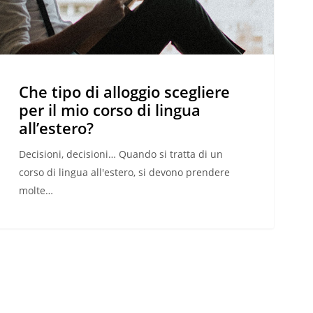
io
rso
ngua
l’estero?
Che tipo di alloggio scegliere
per il mio corso di lingua
all’estero?
Decisioni, decisioni… Quando si tratta di un
corso di lingua all'estero, si devono prendere
molte…