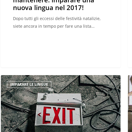
nuova lingua nel 2017!
Dopo tutti gli eccessi delle festività natalizie,
siete ancora in tempo per fare una lista…
Quali
C
IMPARARE LE LINGUE
sono
ti
le
di
lingue
al
più
sc
in
p
pericolo
il