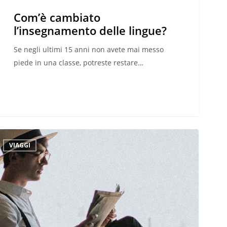
Com’è cambiato
l’insegnamento delle lingue?
Se negli ultimi 15 anni non avete mai messo
piede in una classe, potreste restare…
he
VIAGGI
po
loggio
egliere
er