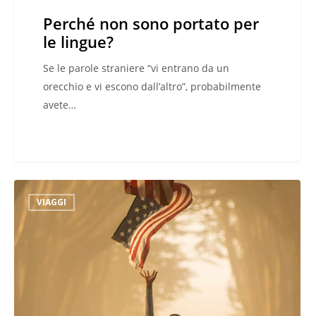
Perché non sono portato per
le lingue?
Se le parole straniere “vi entrano da un
orecchio e vi escono dall’altro”, probabilmente
avete…
15
VIAGGI
motivi
per
amare
gli
Stati
Uniti