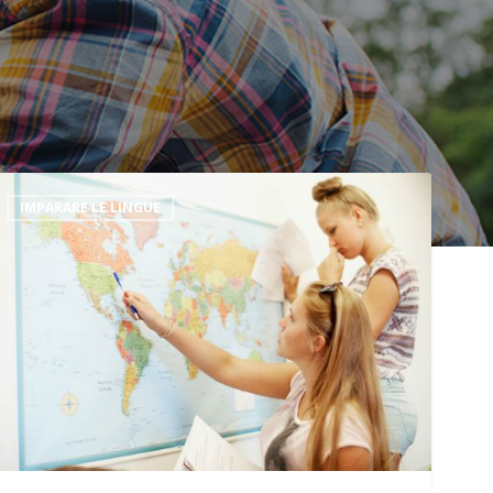
om’è
IMPARARE LE LINGUE
ambiato
insegnamento
lle
ngue?