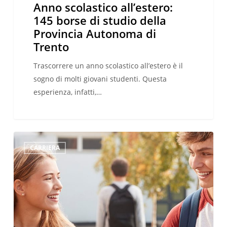
Anno scolastico all’estero:
145 borse di studio della
Provincia Autonoma di
Trento
Trascorrere un anno scolastico all’estero è il
sogno di molti giovani studenti. Questa
esperienza, infatti,…
Come
CARRIERA
un
anno
di
scuola
superiore
all’estero