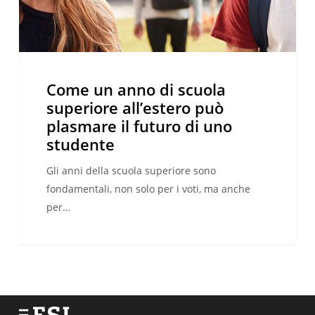
può
plasmare
il
futuro
di
Come un anno di scuola
uno
superiore all’estero può
studente
plasmare il futuro di uno
studente
Gli anni della scuola superiore sono
fondamentali, non solo per i voti, ma anche
per…