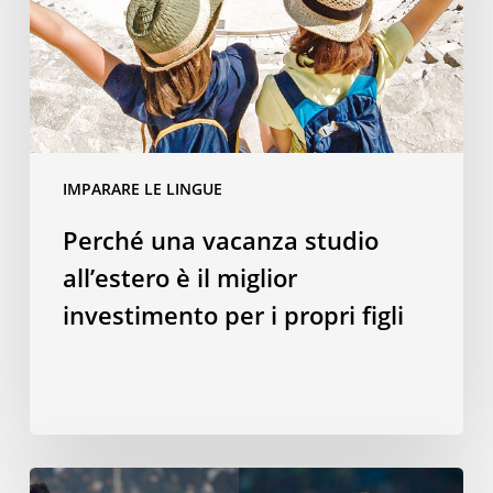
è
il
miglior
investimento
per
i
IMPARARE LE LINGUE
propri
figli
Perché una vacanza studio
all’estero è il miglior
investimento per i propri figli
Parlare