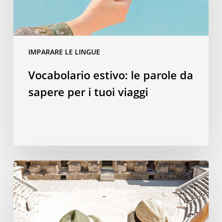
i
tuoi
viaggi
IMPARARE LE LINGUE
Vocabolario estivo: le parole da
sapere per i tuoi viaggi
Perché
una
vacanza
studio
all’estero