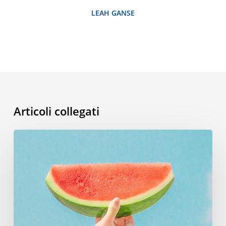
LEAH GANSE
Articoli collegati
Vocabolario
estivo:
le
parole
da
sapere
per