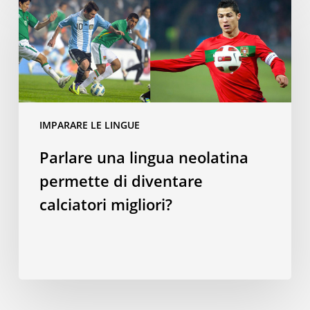
una
lingua
neolatina
permette
di
diventare
calciatori
IMPARARE LE LINGUE
migliori?
Parlare una lingua neolatina
permette di diventare
calciatori migliori?