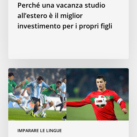
Perché una vacanza studio
all’estero è il miglior
investimento per i propri figli
Parlare
una
lingua
neolatina
permette
di
diventare
calciatori
IMPARARE LE LINGUE
migliori?