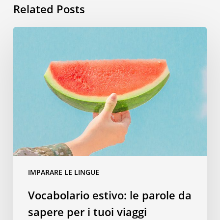
Related Posts
Vocabolario
estivo:
le
parole
da
sapere
per
i
tuoi
viaggi
IMPARARE LE LINGUE
Vocabolario estivo: le parole da
sapere per i tuoi viaggi