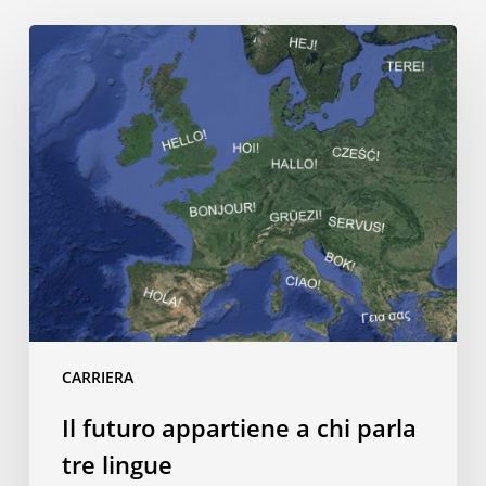
Il
futuro
appartiene
a
chi
parla
tre
lingue
CARRIERA
Il futuro appartiene a chi parla
tre lingue