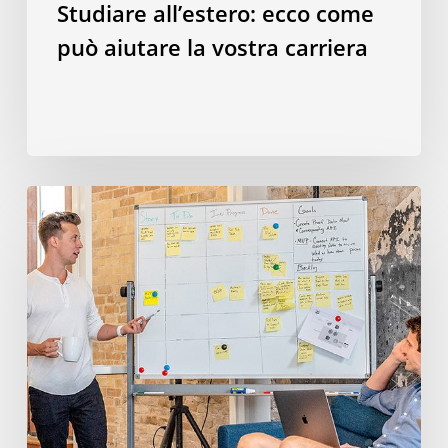
Studiare all’estero: ecco come
può aiutare la vostra carriera
23
soft
skills
che
vengono
acquisite
studiando
all’estero