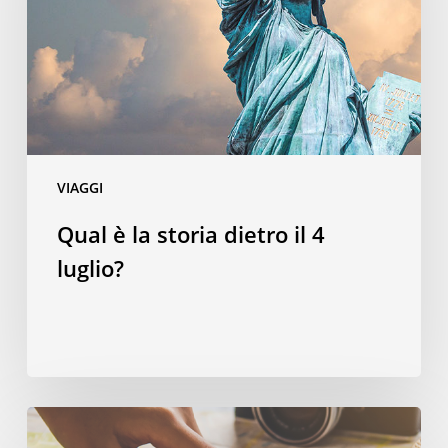
dietro
il
4
luglio?
VIAGGI
Qual è la storia dietro il 4
luglio?
Spendere
in