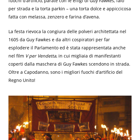
fuochi d’artificio, parate con le effigi di Guy Fawkes, falò
per strada e la torta parkin – una torta dolce e appiccicosa
fatta con melassa, zenzero e farina d’avena.
La festa rievoca la congiura delle polveri architettata nel
1605 da Guy Fawkes e da altri cospiratori per far
esplodere il Parlamento ed è stata rappresentata anche
nel film
V per Vendetta
, in cui migliaia di manifestanti
coperti dalla maschera di Guy Fawkes scendono in strada.
Oltre a Capodanno, sono i migliori fuochi d’artificio del
Regno Unito!