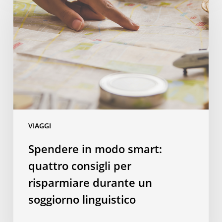
modo
smart:
quattro
consigli
per
risparmiare
durante
un
soggiorno
VIAGGI
linguistico
Spendere in modo smart:
quattro consigli per
risparmiare durante un
soggiorno linguistico