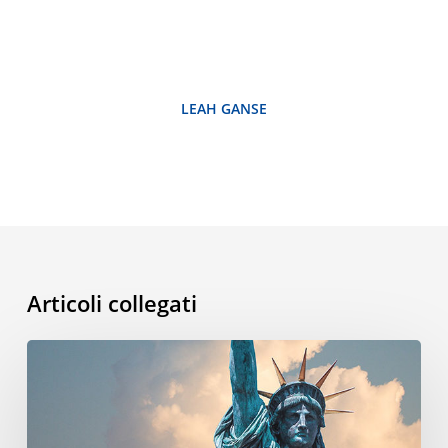
LEAH GANSE
Articoli collegati
Qual
è
la
storia