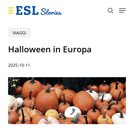
Skip
Menu
to
search
main
content
VIAGGI
Halloween in Europa
2025-10-11