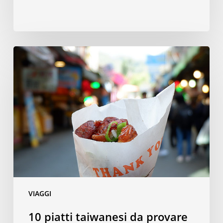
10
piatti
taiwanesi
da
provare
a
Taipei
VIAGGI
10 piatti taiwanesi da provare