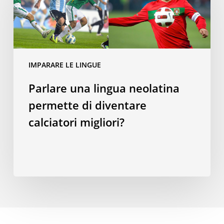
neolatina
permette
di
diventare
calciatori
IMPARARE LE LINGUE
migliori?
Parlare una lingua neolatina
permette di diventare
calciatori migliori?