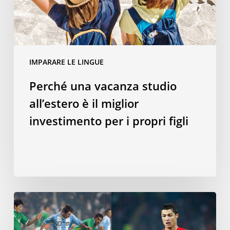
miglior
investimento
per
i
IMPARARE LE LINGUE
propri
figli
Perché una vacanza studio
all’estero è il miglior
investimento per i propri figli
Parlare
una
lingua