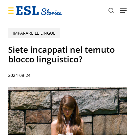
Skip
Menu
to
search
main
content
IMPARARE LE LINGUE
Siete incappati nel temuto
blocco linguistico?
2024-08-24