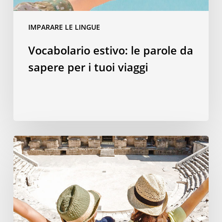
viaggi
IMPARARE LE LINGUE
Vocabolario estivo: le parole da
sapere per i tuoi viaggi
Perché
una
vacanza
studio
all’estero
è
il