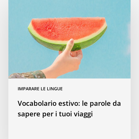
Vocabolario
estivo:
le
parole
da
sapere
per
i
tuoi
viaggi
IMPARARE LE LINGUE
Vocabolario estivo: le parole da
sapere per i tuoi viaggi