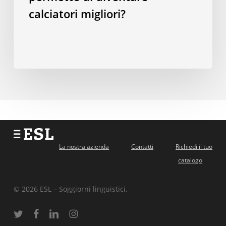
calciatori migliori?
La nostra azienda
Contatti
Richiedi il tuo
catalogo
© 2026 ESL – Soggiorni linguistici.
twitter
facebook
linkedin
instagram