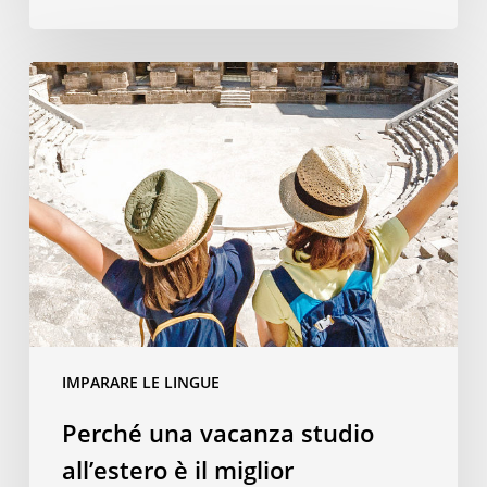
Perché
una
vacanza
studio
all’estero
è
il
miglior
investimento
per
i
IMPARARE LE LINGUE
propri
figli
Perché una vacanza studio
all’estero è il miglior