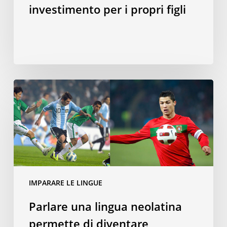
investimento per i propri figli
Parlare
una
lingua
neolatina
permette
di
diventare
calciatori
IMPARARE LE LINGUE
migliori?
Parlare una lingua neolatina
permette di diventare