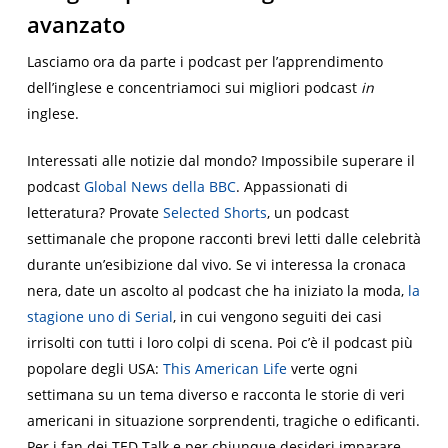
avanzato
Lasciamo ora da parte i podcast per l’apprendimento
dell’inglese e concentriamoci sui migliori podcast
in
inglese.
Interessati alle notizie dal mondo? Impossibile superare il
podcast
Global News della BBC
. Appassionati di
letteratura? Provate
Selected Shorts
, un podcast
settimanale che propone racconti brevi letti dalle celebrità
durante un’esibizione dal vivo. Se vi interessa la cronaca
nera, date un ascolto al podcast che ha iniziato la moda,
la
stagione uno di Serial
, in cui vengono seguiti dei casi
irrisolti con tutti i loro colpi di scena. Poi c’è il podcast più
popolare degli USA:
This American Life
verte ogni
settimana su un tema diverso e racconta le storie di veri
americani in situazione sorprendenti, tragiche o edificanti.
Per i fan dei TED Talk e per chiunque desideri imparare