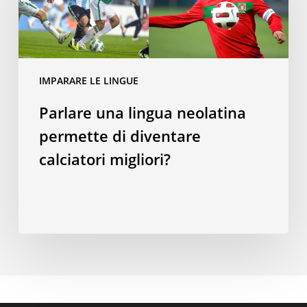
neolatina
permette
di
diventare
calciatori
IMPARARE LE LINGUE
migliori?
Parlare una lingua neolatina
permette di diventare
calciatori migliori?