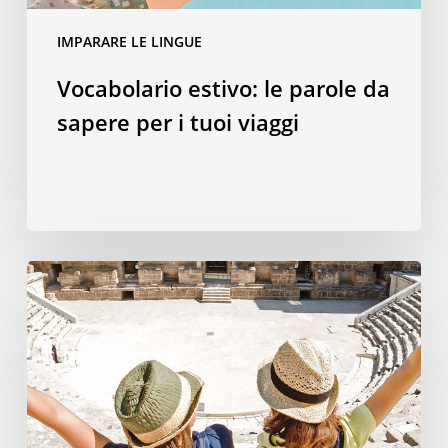
IMPARARE LE LINGUE
Vocabolario estivo: le parole da
sapere per i tuoi viaggi
Perché
una
vacanza
studio
all’estero
è
il