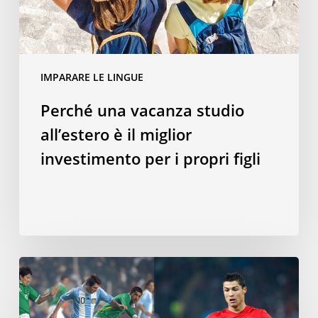
miglior
investimento
per
i
IMPARARE LE LINGUE
propri
figli
Perché una vacanza studio
all’estero è il miglior
investimento per i propri figli
Parlare
una
lingua