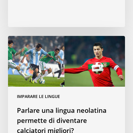
Parlare
una
lingua
neolatina
permette
di
diventare
calciatori
IMPARARE LE LINGUE
migliori?
Parlare una lingua neolatina
permette di diventare
calciatori migliori?