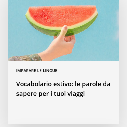
le
parole
da
sapere
per
i
tuoi
viaggi
IMPARARE LE LINGUE
Vocabolario estivo: le parole da
sapere per i tuoi viaggi