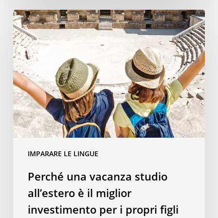
Perché
una
vacanza
studio
all’estero
è
il
miglior
investimento
per
i
IMPARARE LE LINGUE
propri
figli
Perché una vacanza studio
all’estero è il miglior
investimento per i propri figli