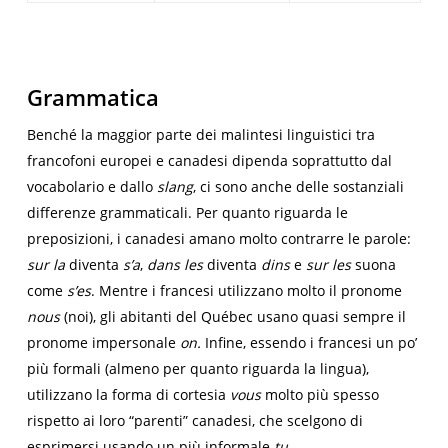
Grammatica
Benché la maggior parte dei malintesi linguistici tra
francofoni europei e canadesi dipenda soprattutto dal
vocabolario e dallo
slang
, ci sono anche delle sostanziali
differenze grammaticali. Per quanto riguarda le
preposizioni, i canadesi amano molto contrarre le parole:
sur la
diventa
s’a
,
dans les
diventa
dins
e
sur les
suona
come
s’es
. Mentre i francesi utilizzano molto il pronome
nous
(noi), gli abitanti del Québec usano quasi sempre il
pronome impersonale
on.
Infine, essendo i francesi un po’
più formali (almeno per quanto riguarda la lingua),
utilizzano la forma di cortesia
vous
molto più spesso
rispetto ai loro “parenti” canadesi, che scelgono di
esprimersi usando un più informale
tu
.