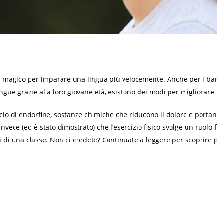
tto magico per imparare una lingua più velocemente. Anche per i b
gue grazie alla loro giovane età, esistono dei modi per migliorare i
ascio di endorfine, sostanze chimiche che riducono il dolore e portan
vece (ed è stato dimostrato) che l’esercizio fisico svolge un ruol
enti di una classe. Non ci credete? Continuate a leggere per scoprir