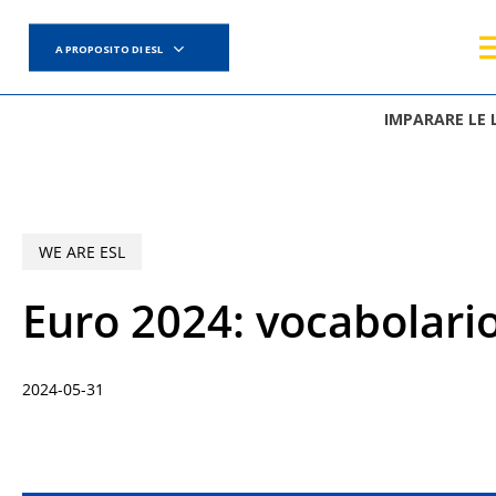
Skip
to
A PROPOSITO DI ESL
main
content
IMPARARE LE 
WE ARE ESL
Euro 2024: vocabolario 
2024-05-31